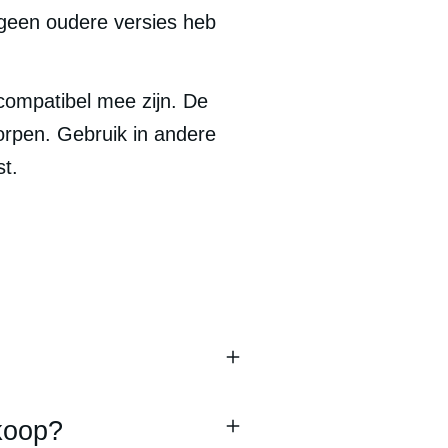
 geen oudere versies heb 
compatibel mee zijn. De 
rpen. Gebruik in andere 
st.
nkoop?